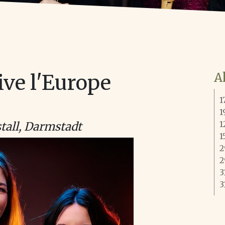
A
Vive l'Europe
1
1
1
tall, Darmstadt
1
2
2
3
3